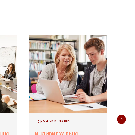
Турецкий язык
Тур
ОННО
ИНДИВИДУАЛЬНО
РАЗ